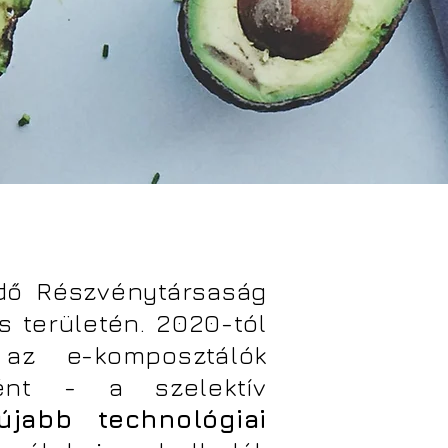
dő Részvénytársaság
 területén. 2020-tól
 az e-komposztálók
ként - a szelektív
újabb technológiai