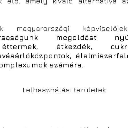
k elő, amely kiváló alternatíva a
k magyarországi képviselőjek
ársaságunk megoldást nyú
 éttermek, étkezdék, cukr
evásárlóközpontok, élelmiszerfe
omplexumok számára.
Felhasználási területek