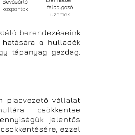
Bevásárló
feldolgozó
központok
üzemek
ztáló berendezéseink
 hatására a hulladék
egy tápanyag gazdag,
 piacvezető vállalat
ullára csökkentse
mennyiségük jelentős
csökkentésére, ezzel