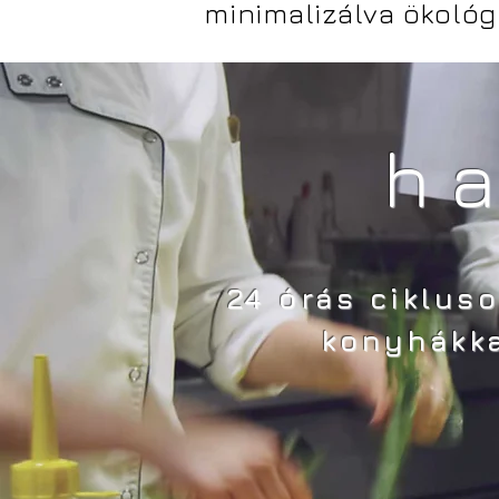
minimalizálva ökológ
h
24 órás ciklus
konyhákka