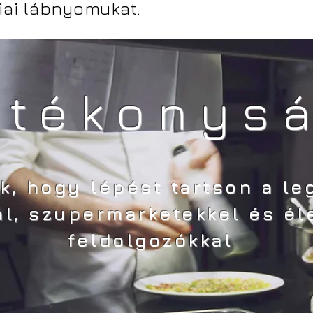
iai lábnyomukat.
atékonys
ok, hogy lépést tartson a l
l, szupermarketekkel és él
feldolgozókkal