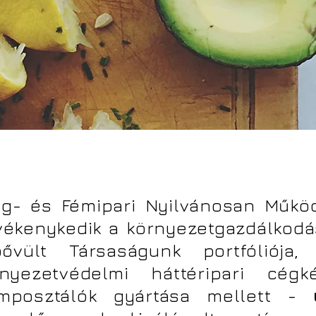
- és Fémipari Nyilvánosan Műkö
vékenykedik a környezetgazdálkodás
bővült Társaságunk portfóliója,
rnyezetvédelmi háttéripari cég
komposztálók gyártása mellett -