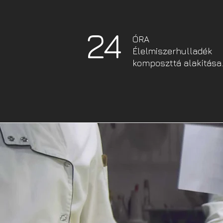
24
ÓRA
Élelmiszerhulladék
komposzttá alakítása.