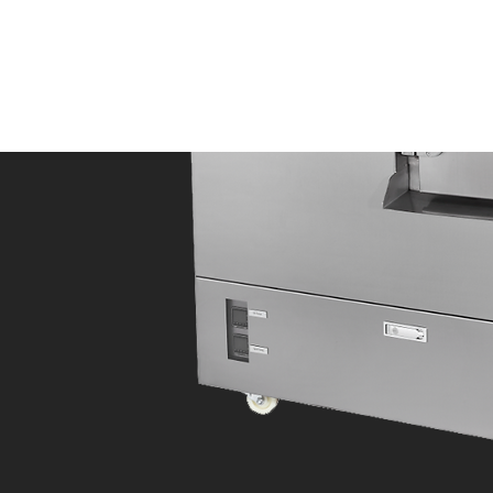
ése, hulladékkezelési
gos megoldás.