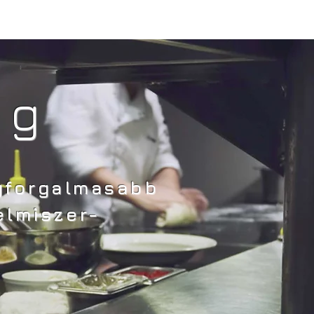
ág
egforgalmasabb
elmiszer-