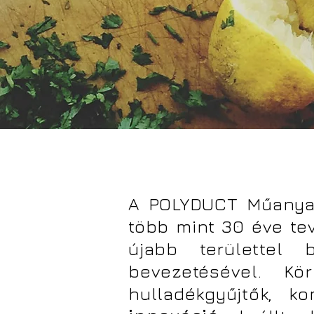
A POLYDUCT Műanyag
több mint 30 éve te
újabb területtel 
bevezetésével. Kö
hulladékgyűjtők, 