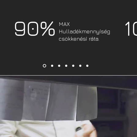
90%
1
MAX
Hulladékmennyiség
csökkenési ráta.