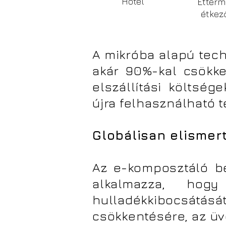
Hotel
Étterm
étkez
A mikróba alapú tec
akár 90%-kal csökke
elszállítási költsé
újra felhasználható 
Globálisan elismer
Az e-komposztáló be
alkalmazza, hogy
hulladékkibocsátás
csökkentésére, az ü