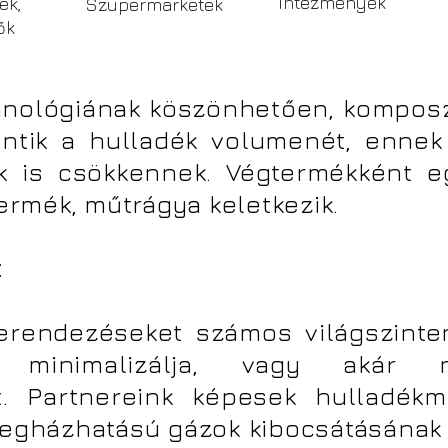
Intézmények
ek,
Szupermarketek
ők
hnológiának köszönhetően, kompos
ntik a hulladék volumenét, ennek
gek is csökkennek. Végtermékként 
termék, műtrágya keletkezik.
t
rendezéseket számos világszinten
 minimalizálja, vagy akár n
át. Partnereink képesek hulladék
vegházhatású gázok kibocsátásának 