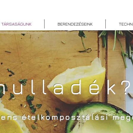
TÁRSASÁGUNK
BERENDEZÉSEINK
TECHN
hulladék
igens ételkomposztálási meg