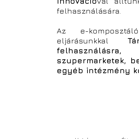
innováció
val álltun
felhasználására.
Az e-komposztáló
eljárásunkkal
T
felhasználásra,
szupermarketek, b
egyéb intézmény k