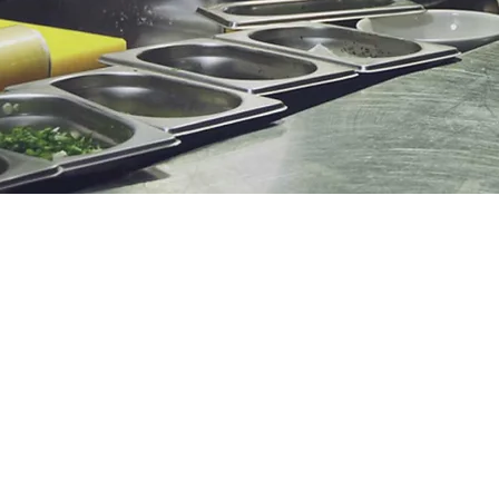
dást kínálunk ipari
ő hulladékmennyiség
nyel rendelkeznek a
olgozással szemben.
ész sorát kínáljuk a
sökkentésére.
zttá alakítása 24 óra