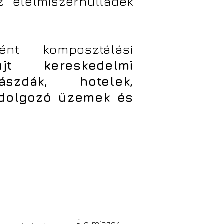
z élelmiszerhulladék
ént komposztálási
jt kereskedelmi
ászdák, hotelek,
ldolgozó üzemek és
Élelmiszer-