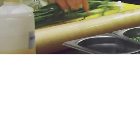
Berendezéseink
Számos komposztálási megol
felhasználásra a keletkez
csökkentésére. Számos előn
hagyományos hulladékfeld
Komposztálási megoldások eg
hulladékmennyiség helyszíni c
Az élelmiszerhulladék kompos
alatt.